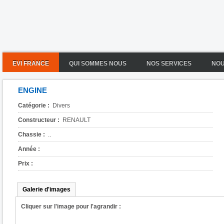
EVI FRANCE
QUI SOMMES NOUS
NOS SERVICES
NOU
ENGINE
Catégorie :
Divers
Constructeur :
RENAULT
Chassie :
..
Année :
Prix :
Galerie d'images
Cliquer sur l'image pour l'agrandir :