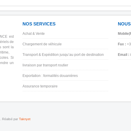
NOS SERVICES
NOUS
Achat & Vente
Mobile(
ANCE est
ériels de
Chargement de véhicule
Fax :
+3
s sont la
aritime,
Transport & Expédition jusqu’au port de destination
Email :
coles. Si
endre un
livraison par transport routier
Exportation : formalités douanières
Assurance temporaire
. Réalisé par
Taknyet